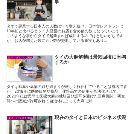
事
タオで起業する日本人の人数は年々増え続け、日本食レストランは
10年前と比べるとタイ人経営のお店も含め倍の数になっています。
このような事からタイで起業すれば成功するのではと思いがちです
が、お店が増えた数に近い数が撤退している事実もあり...
タイの大麻解禁は景気回復に寄与
タイ ビジネス関連
するか
タイは麻薬や薬物の取り締まりが厳しく行われていることは有名です
が、2018年に医療目的や食品、化粧品での使用が合法化されて、
2020年には民間で医療大麻の栽培及び認可を受けた医療機関、研究
所への販売が許可されて自治体によって大麻に対...
現在のタイと日本のビジネス状況
タイ ビジネス関連