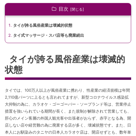
目次
タイが誇る風俗産業は壊滅的状態
タイ式マッサージ・スパ店等も廃業続出
タイが誇る風俗産業は壊滅的
状態
タイでは、100万人以上が風俗産業に携わり、性産業の経済規模は年間
2,110億バーツに上るとも言われてますが、新型コロナウイルス感染拡
大抑制の為に、カラオケ・ゴーゴーバー・ソープランド等は、営業停止
措置を強いられている期間が長く、また規制が解除されて営業しても、
肝心のメイン客層の外国人観光客や出張者がおらず、赤字となる為、開
店しない店や経営難の為に廃業する店が多く、壊滅状態です。また、日
本人にお馴染みのタニヤの日本人カラオケ店は、開店せずとも、数年単