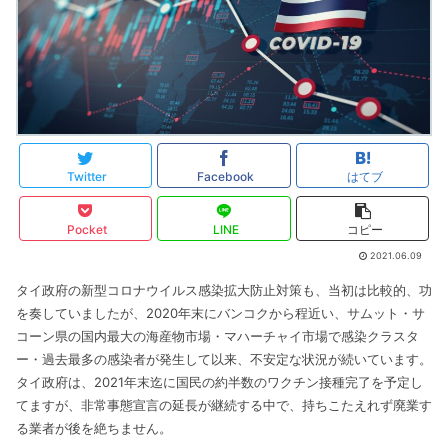
Twitter
Facebook
はてブ
Pocket
LINE
コピー
2021.06.09
タイ政府の新型コロナウイルス感染拡大防止対策も、当初は比較的、功
を奏していましたが、2020年末にバンコクから程近い、サムット・サ
コーン県の国内最大の海産物市場・マハーチャイ市場で感染クラスタ
ー・過去最多の感染者が発生して以来、不安定な状況が続いています。
タイ政府は、2021年末迄に国民の約半数のワクチン接種完了を予定し
てますが、非常事態宣言の延長が継続する中で、持ちこたえれず廃業す
る業者が後を絶ちません。