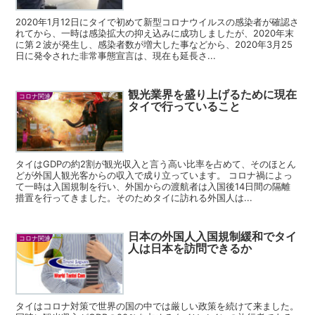
2020年1月12日にタイで初めて新型コロナウイルスの感染者が確認さ
れてから、一時は感染拡大の抑え込みに成功しましたが、2020年末
に第２波が発生し、感染者数が増大した事などから、2020年3月25
日に発令された非常事態宣言は、現在も延長さ...
観光業界を盛り上げるために現在
コロナ関連
タイで行っていること
タイはGDPの約2割が観光収入と言う高い比率を占めて、そのほとん
どが外国人観光客からの収入で成り立っています。 コロナ禍によっ
て一時は入国規制を行い、外国からの渡航者は入国後14日間の隔離
措置を行ってきました。そのためタイに訪れる外国人は...
日本の外国人入国規制緩和でタイ
コロナ関連
人は日本を訪問できるか
タイはコロナ対策で世界の国の中では厳しい政策を続けて来ました。