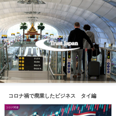
探偵調査ブログ
コロナ禍で廃業したビジネス タイ編
コロナ関連