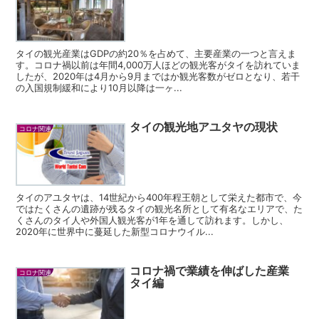
タイの観光産業はGDPの約20％を占めて、主要産業の一つと言えま
す。コロナ禍以前は年間4,000万人ほどの観光客がタイを訪れていま
したが、2020年は4月から9月まではか観光客数がゼロとなり、若干
の入国規制緩和により10月以降は一ヶ...
タイの観光地アユタヤの現状
コロナ関連
タイのアユタヤは、14世紀から400年程王朝として栄えた都市で、今
ではたくさんの遺跡が残るタイの観光名所として有名なエリアで、た
くさんのタイ人や外国人観光客が1年を通して訪れます。しかし、
2020年に世界中に蔓延した新型コロナウイル...
コロナ禍で業績を伸ばした産業
コロナ関連
タイ編