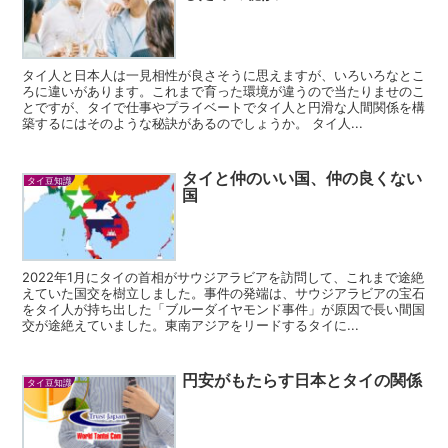
タイ人と日本人は一見相性が良さそうに思えますが、いろいろなとこ
ろに違いがあります。これまで育った環境が違うので当たりませのこ
とですが、タイで仕事やプライベートでタイ人と円滑な人間関係を構
築するにはそのような秘訣があるのでしょうか。 タイ人...
タイと仲のいい国、仲の良くない
タイ豆知識
国
2022年1月にタイの首相がサウジアラビアを訪問して、これまで途絶
えていた国交を樹立しました。事件の発端は、サウジアラビアの宝石
をタイ人が持ち出した「ブルーダイヤモンド事件」が原因で長い間国
交が途絶えていました。東南アジアをリードするタイに...
円安がもたらす日本とタイの関係
タイ豆知識