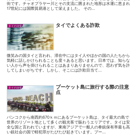
街です。チャオプラヤー川とその支流に囲まれた地形は水運に恵まれ
17世紀には国際貿易港として栄えました。 その...
タイでよくある詐欺
タイの治安
微笑みの国タイと言われ、滞在中にはタイ人やほかの国の人たちから
気軽に話しかけられることも度々あると思います。日本では、知らな
い人から声を掛けられることはあまりありませんので、思わず気を許
してしまいがちです。しかし、そこには詐欺目当て...
プーケット島に旅行する際の注意
タイの治安
点
バンコクから南西約670ｋｍにあるプーケット島は、タイ最大の島で
世界のリゾート地として多くの観光客で賑わうエリアです。タイは安
全な国と言われていますが、東南アジアで一般人の拳銃保有率最も高
い銃社会の国で軽犯罪がたびたび起きています。プー...