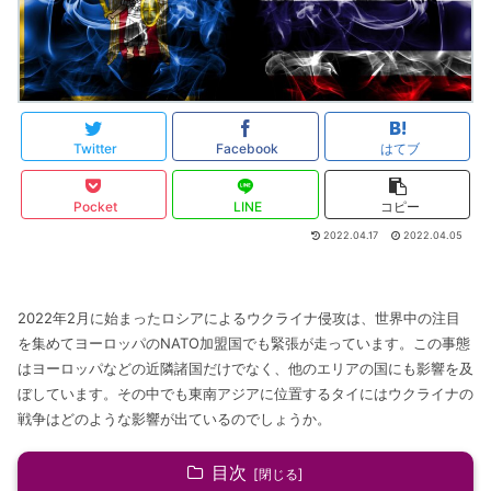
Twitter
Facebook
はてブ
Pocket
LINE
コピー
2022.04.17
2022.04.05
2022年2月に始まったロシアによるウクライナ侵攻は、世界中の注目
を集めてヨーロッパのNATO加盟国でも緊張が走っています。この事態
はヨーロッパなどの近隣諸国だけでなく、他のエリアの国にも影響を及
ぼしています。その中でも東南アジアに位置するタイにはウクライナの
戦争はどのような影響が出ているのでしょうか。
目次