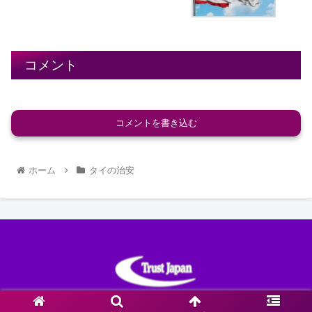
コメント
コメントを書き込む
ホーム
タイの治安
© 2020 COPYRIGHT © Trust Japan. ALL RIGHTS RESERVED..