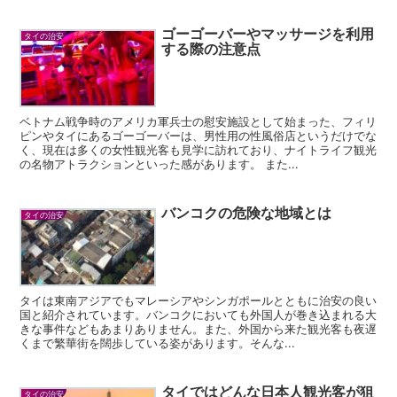
ゴーゴーバーやマッサージを利用
タイの治安
する際の注意点
ベトナム戦争時のアメリカ軍兵士の慰安施設として始まった、フィリ
ピンやタイにあるゴーゴーバーは、男性用の性風俗店というだけでな
く、現在は多くの女性観光客も見学に訪れており、ナイトライフ観光
の名物アトラクションといった感があります。 また...
バンコクの危険な地域とは
タイの治安
タイは東南アジアでもマレーシアやシンガポールとともに治安の良い
国と紹介されています。バンコクにおいても外国人が巻き込まれる大
きな事件などもあまりありません。また、外国から来た観光客も夜遅
くまで繁華街を闊歩している姿があります。そんな...
タイではどんな日本人観光客が狙
タイの治安